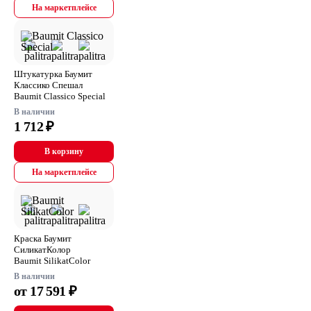
На маркетплейсе
Штукатурка Баумит
Классико Спешал
Baumit Classico Special
В наличии
1 712 ₽
В корзину
На маркетплейсе
Краска Баумит
СиликатКолор
Baumit SilikatColor
В наличии
от 17 591 ₽