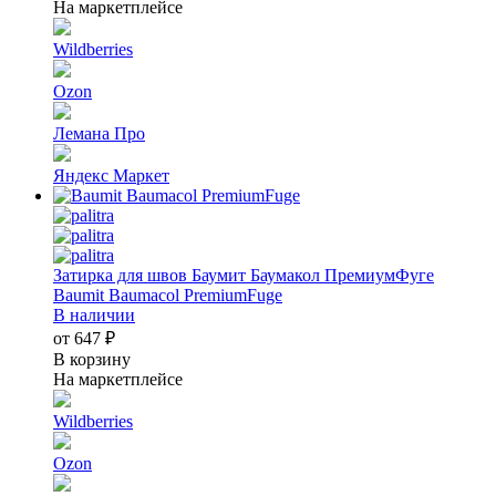
На маркетплейсе
Wildberries
Ozon
Лемана Про
Яндекс Маркет
Затирка для швов Баумит Баумакол ПремиумФуге
Baumit Baumacol PremiumFuge
В наличии
от 647 ₽
В корзину
На маркетплейсе
Wildberries
Ozon