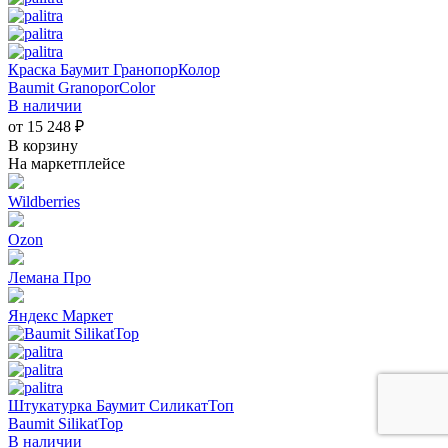
Краска Баумит ГранопорКолор
Baumit GranoporColor
В наличии
от 15 248 ₽
В корзину
На маркетплейсе
Wildberries
Ozon
Лемана Про
Яндекс Маркет
Штукатурка Баумит СиликатТоп
Baumit SilikatTop
В наличии