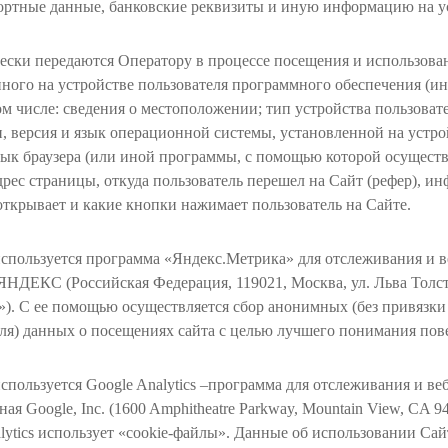
портные данные, банковские реквизиты и иную информацию на у
ески передаются Оператору в процессе посещения и использова
ного на устройстве пользователя программного обеспечения (и
том числе: сведения о местоположении; тип устройства пользоват
п, версия и язык операционной системы, установленной на устрой
зык браузера (или иной программы, с помощью которой осуществл
адрес страницы, откуда пользователь перешел на Сайт (рефер), и
ткрывает и какие кнопки нажимает пользователь на Сайте.
спользуется программа «Яндекс.Метрика» для отслеживания и в
ЯНДЕКС (Российская Федерация, 119021, Москва, ул. Льва Толс
. С ее помощью осуществляется сбор анонимных (без привязки
ля) данных о посещениях сайта с целью лучшего понимания пов
спользуется Google Analytics –программа для отслеживания и ве
ная Google, Inc. (1600 Amphitheatre Parkway, Mountain View, CA 
lytics использует «cookie-файлы». Данные об использовании Сайт