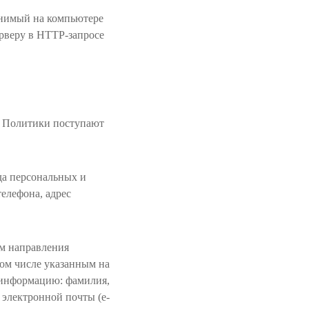
анимый на компьютере
ерверу в HTTP-запросе
й Политики поступают
да персональных и
елефона, адрес
ом направления
том числе указанным на
 информацию: фамилия,
с электронной почты (e-