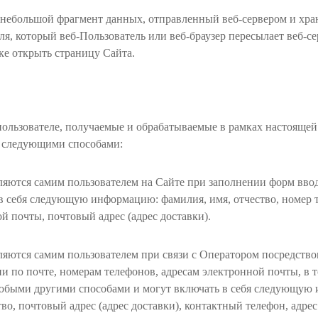
 небольшой фрагмент данных, отправленный веб-сервером и хр
ля, который веб-Пользователь или веб-браузер пересылает веб-с
е открыть страницу Сайта.
пользователе, получаемые и обрабатываемые в рамках настояще
 следующими способами:
ляются самим пользователем на Сайте при заполнении форм вво
 себя следующую информацию: фамилия, имя, отчество, номер т
й почты, почтовый адрес (адрес доставки).
ляются самим пользователем при связи с Оператором посредств
 по почте, номерам телефонов, адресам электронной почты, в 
любыми другими способами и могут включать в себя следующую
тво, почтовый адрес (адрес доставки), контактный телефон, адре