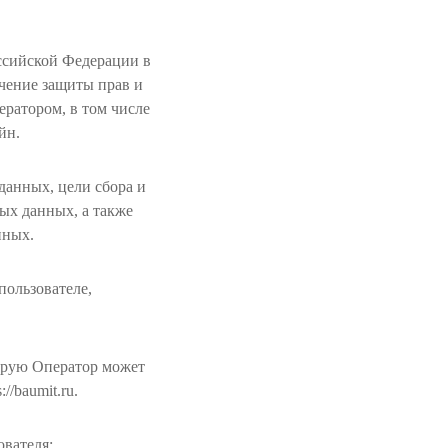
оссийской Федерации в
чение защиты прав и
ератором, в том числе
йн.
данных, цели сбора и
ых данных, а также
нных.
ользователе,
орую Оператор может
//baumit.ru.
ователя: