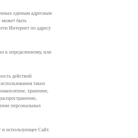
ненных единым адресным
ой может быть
сети Интернет по адресу
о к определенному, или
ность действий
 использования таких
 накопление, хранение,
(распространение,
жение персональных
т и использующее Сайт.