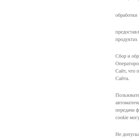
обработки 
предостав
продуктах 
Сбор и обр
Оператором
Сайт, что 
Сайта.
Пользовате
автоматич
передачи ф
cookie мог
Не допуска