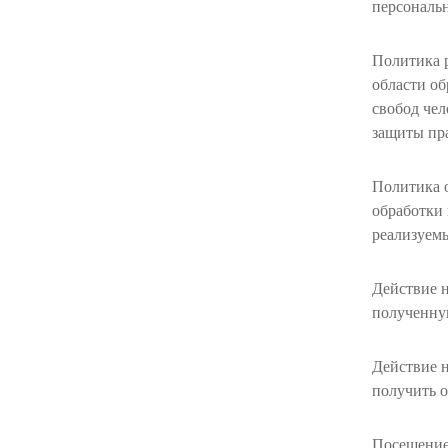
персональ
Политика р
области об
свобод чел
защиты пра
Политика 
обработки 
реализуем
Действие 
полученную
Действие 
получить о
Посещение 