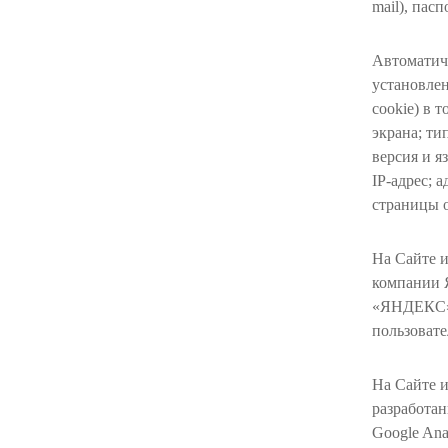
mail), пас
Автоматич
установлен
cookie) в 
экрана; ти
версия и я
IP-адрес; 
страницы о
На Сайте и
компании 
«ЯНДЕКС»)
пользовате
На Сайте и
разработан
Google Ana