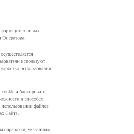
информации о новых
и Оператора.
. осуществляется
льзователи используют
ь удобство использования
 cookie и блокировать
можности и способах
 в использовании файлов
ах Сайта.
ям обработки, указанным