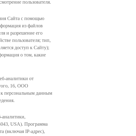
смотрение пользователя.
ния Сайта с помощью
нформация из файлов
еля и разрешение его
стве пользователя; тип,
яется доступ к Сайту);
нформация о том, какие
еб-аналитики от
того, 16, ООО
 к персональным данным
едения.
б-аналитики,
94043, USA). Программа
а (включая IP-адрес),