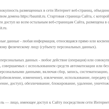
вокупность размещенных в сети Интернет веб-страниц, объеди
вом домена https://baumit.ru. Стартовая страница Сайта, с котор
н доступ ко всем остальным веб-страницам Сайта, размещена в 
it.ru.
ые данные - любая информация, относящаяся прямо или косвенн
мому физическому лицу (субъекту персональных данных).
персональных данных - любое действие (операция) или совокуп
, совершаемых с использованием средств автоматизации или без
персональными данными, включая сбор, запись, систематизацию,
(обновление, изменение), извлечение, использование, передачу 
ение, доступ), обезличивание, блокирование, удаление, уничто
ель — лицо, имеющее доступ к Сайту посредством сети Интерне