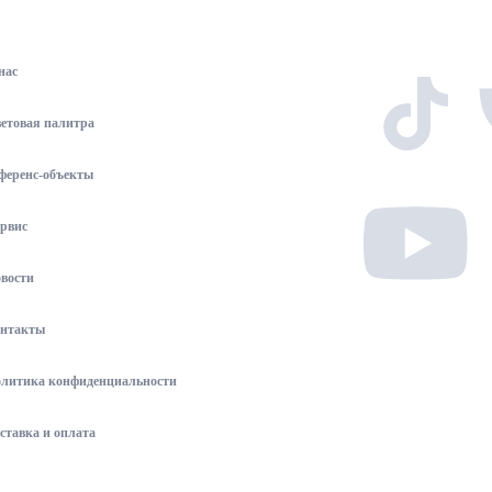
нас
етовая палитра
ференс-объекты
рвис
вости
нтакты
литика конфиденциальности
ставка и оплата