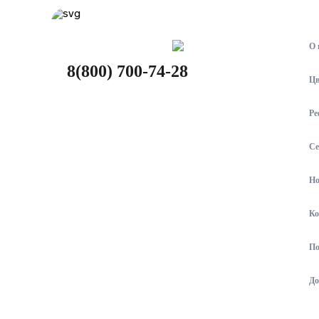
О 
8(800) 700-74-28
Цв
Ре
Се
Но
Ко
По
До