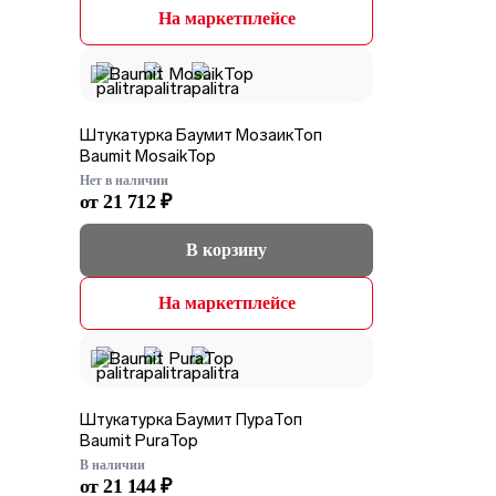
На маркетплейсе
Штукатурка Баумит МозаикТоп
Baumit MosaikTop
Нет в наличии
от 21 712 ₽
В корзину
На маркетплейсе
Штукатурка Баумит ПураТоп
Baumit PuraTop
В наличии
от 21 144 ₽