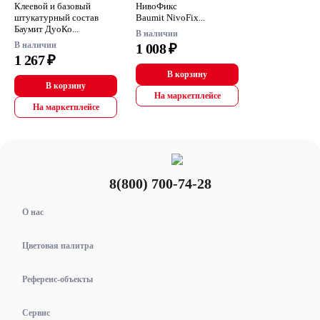
Клеевой и базовый
НивоФикс
штукатурный состав
Baumit NivoFix...
Баумит ДуоКо...
В наличии
В наличии
1 008 ₽
1 267 ₽
В корзину
В корзину
На маркетплейсе
На маркетплейсе
8(800) 700-74-28
О нас
Цветовая палитра
Референс-объекты
Сервис