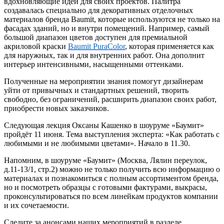
вдохновляющие идеи для своих проектов. Палитра
создавалась специально для декоративных отделочных
материалов бренда Baumit, которые используются не только на
фасадах зданий, но и внутри помещений. Например, самый
большой диапазон цветов доступен для премиальной
акриловой краски
Baumit PuraColor
, которая применяется как
для наружных, так и для внутренних работ. Она дополнит
интерьер интенсивными, насыщенными оттенками.
Полученные на мероприятии знания помогут дизайнерам
уйти от привычных и стандартных решений, творить
свободно, без ограничений, расширить диапазон своих работ,
приобрести новых заказчиков.
Следующая лекция Оксаны Кашенко в шоуруме «Баумит»
пройдёт 11 июня. Тема выступления эксперта: «Как работать с
любимыми и не любимыми цветами». Начало в 11.30.
Напомним, в шоуруме «Баумит» (Москва, Лялин переулок,
д.11-13/1, стр.2) можно не только получить всю информацию о
материалах и познакомиться с полным ассортиментом бренда,
но и посмотреть образцы с готовыми фактурами, выкрасы,
проконсультироваться по всем линейкам продуктов компании
и их сочетаемости.
Следите за анонсами наших мероприятий в разделе