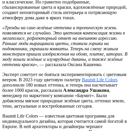
и классические. Но грамотно подобранные,
сбалансированные цвета и краски, вдохновлённые природой,
создают неповторимый стиль интерьера и потрясающую
атмосферу дома даже в ярких тонах.
«Тренды на
с
ине-зелёные оттенки и тропическую зелень
появляются не случайно. Это цветовая компенсация жизни в
мегаполисе, рефлекторный ответ на внешнюю агрессию.
Раньше люди выращивали цветы, ставили горшки на
подоконники, украшали комнаты. Теперь на смену живым
монстерам пришли изображения на обоях, плитке, шторах. В
моду вошли зелёные и изумрудные диваны, а также зелёные
оттенки краски
», — рассказала Оксана Кашенко.
Эксперт советует не бояться экспериментировать с цветовым
веером. В 2023 году цветовую палитру
Baumit
Life
Colors
дополнили 180 новых оттенка, и теперь она насчитывает
более 1000 красок, рассказала
Александра Ушакова
,
менеджер по маркетингу компании «Баумит». Были
добавлены мягкие природные зелёные цвета, оттенки земли,
тени, актуальные и востребованные сегодня.
Baumit Life Colors — известная цветовая программа для
индивидуального дизайна, которая считается самой богатой в
Европе. В ней архитекторы и дизайнеры черпают