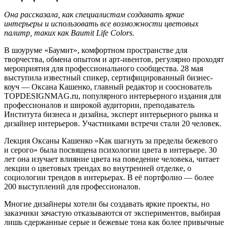
Она рассказала, как специалистам создавать яркие
интерьеры и использовать все возможности цветовых
палитр, таких как
Baumit
Life
Colors
.
В шоуруме «Баумит», комфортном пространстве для
творчества, обмена опытом и арт-ивентов, регулярно проходят
мероприятия для профессионального сообщества. 28 мая
выступила известный спикер, сертифицированный бизнес-
коуч — Оксана Кашенко, главный редактор и сооснователь
TOPDESIGNMAG.ru, популярного интерьерного издания для
профессионалов и широкой аудитории, преподаватель
Института бизнеса и дизайна, эксперт интерьерного рынка и
дизайнер интерьеров. Участниками встречи стали 20 человек.
Лекция Оксаны Кашенко «Как шагнуть за пределы бежевого
и серого» была посвящена психологии цвета в интерьере. 30
лет она изучает влияние цвета на поведение человека, читает
лекции о цветовых трендах во внутренней отделке, о
социологии трендов в интерьерах. В её портфолио — более
200 выступлений для профессионалов.
Многие дизайнеры хотели бы создавать яркие проекты, но
заказчики зачастую отказываются от экспериментов, выбирая
лишь сдержанные серые и бежевые тона как более привычные