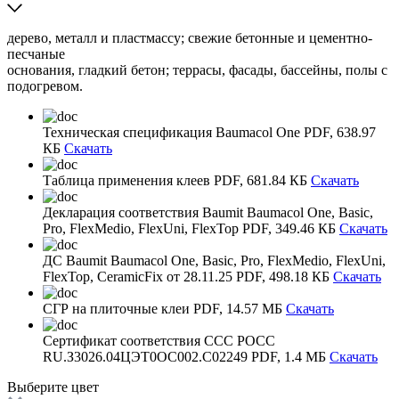
дерево, металл и пластмассу; свежие бетонные и цементно-
песчаные
основания, гладкий бетон; террасы, фасады, бассейны, полы с
подогревом.
Техническая спецификация Baumacol One
PDF, 638.97
КБ
Скачать
Таблица применения клеев
PDF, 681.84 КБ
Скачать
Декларация соответствия Baumit Baumacol One, Basic,
Pro, FlexMedio, FlexUni, FlexTop
PDF, 349.46 КБ
Скачать
ДС Baumit Baumacol One, Basic, Pro, FlexMedio, FlexUni,
FlexTop, CeramicFix от 28.11.25
PDF, 498.18 КБ
Скачать
СГР на плиточные клеи
PDF, 14.57 МБ
Скачать
Сертификат соответствия ССС РОСС
RU.З3026.04ЦЭТ0ОС002.С02249
PDF, 1.4 МБ
Скачать
Выберите
цвет