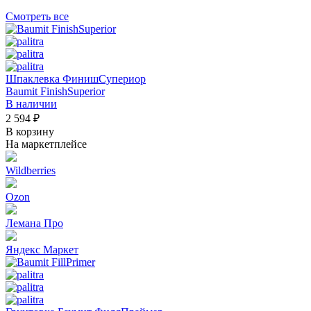
Смотреть все
Шпаклевка ФинишСупериор
Baumit FinishSuperior
В наличии
2 594 ₽
В корзину
На маркетплейсе
Wildberries
Ozon
Лемана Про
Яндекс Маркет