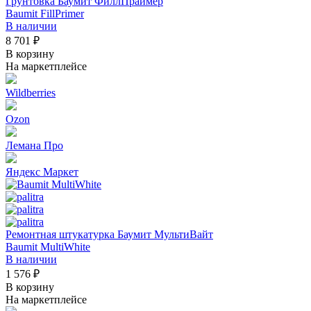
Грунтовка Баумит ФиллПраймер
Baumit FillPrimer
В наличии
8 701 ₽
В корзину
На маркетплейсе
Wildberries
Ozon
Лемана Про
Яндекс Маркет
Ремонтная штукатурка Баумит МультиВайт
Baumit MultiWhite
В наличии
1 576 ₽
В корзину
На маркетплейсе