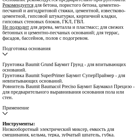
Рекомендуется
для бетона, пористого бетона, цементно-
песчаной и ангидритовой стяжки, цементной, известково-
цементной, гипсовой штукатурки, кирпичной кладки,
гипсовых стеновых блоков, ГКЛ, ГВЛ.
Не подходит
для дерева, металла и пластмасс; для свежих
бетонных и цементно-песчаных оснований; для террас,
фасадов, бассейнов, полов с подогревом.
Подготовка основания
Грунтовка Baumit Grund Баумит Грунд - для впитывающих
оснований.
Грунтовка Baumit SuperPrimer Баумит СуперПраймер - для
невпитывающих оснований.
Ровнитель Baumit Baumacol Preciso Баумит Баумакол Прецизо -
для предварительного выравнивания основания пола или
стен.
Применение
Инструменты:
Низкооборотный электрический миксер, емкость для
смешивания, кельма, терка, зубчатый шпатель, губка.