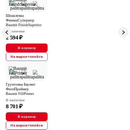
Шпаклевка
ФинишСупериор
Baumit FinishSuperior
В наличии
2 594 ₽
В корзину
На маркетплейсе
Грунтовка Баумит
ФиллПраймер
Baumit FillPrimer
В наличии
8 701 ₽
В корзину
На маркетплейсе