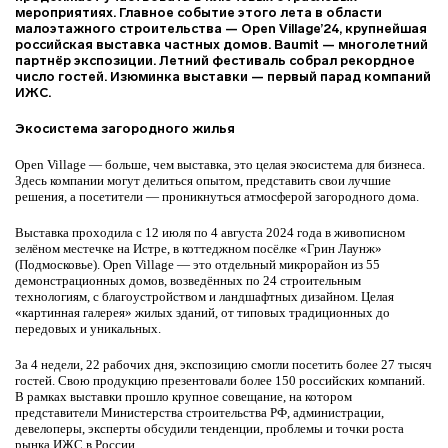
мероприятиях. Главное событие этого лета в области
малоэтажного строительства — Open Village’24, крупнейшая
российская выставка частных домов.
Baumit — многолетний
партнёр экспозиции. Летний фестиваль собрал рекордное
число гостей. Изюминка выставки — первый парад компаний
ИЖС.
Экосистема загородного жилья
Open Village — больше, чем выставка, это целая экосистема для бизнеса.
Здесь компании могут делиться опытом, представить свои лучшие
решения, а посетители — проникнуться атмосферой загородного дома.
Выставка
проходила с 12 июля по 4 августа 2024 года в живописном
зелёном местечке на Истре, в коттеджном посёлке «Грин Лаунж»
(Подмосковье). Open Village — это отдельный микрорайон из 55
демонстрационных домов, возведённых по 24 строительным
технологиям, с благоустройством и ландшафтных дизайном. Целая
«картинная галерея» жилых зданий, от типовых традиционных до
передовых и уникальных.
За 4 недели, 22 рабочих дня, экспозицию смогли посетить более 27 тысяч
гостей. Свою продукцию презентовали более 150 российских компаний.
В рамках выставки прошло крупное совещание, на котором
представители Министерства строительства РФ, администрации,
девелоперы, эксперты обсудили тенденции, проблемы и точки роста
рынка ИЖС в России.