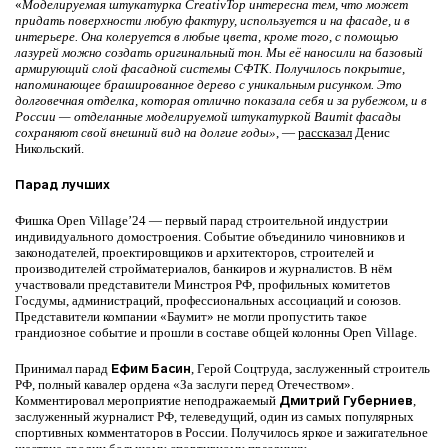
«
Моделируемая штукатурка
CreativTop интересна тем, что может
придать поверхности любую фактуру, используется и на фасаде, и в
интерьере. Она колеруется в любые цвета, кроме того, с помощью
лазурей можно создать оригинальный тон. Мы её наносили на базовый
армирующий слой фасадной системы СФ
ТК.
Получилось
пок
рытие,
напоминающее брашированное дерево с уникальным рисунком. Это
долговечная отделка, которая отлично показала себя и за рубежом, и в
России — отделанные моделируемой штукатуркой
Baumit фасады
сохраняют свой внешний вид на долгие годы»
, —
рассказал
Денис
Никольский.
Парад лучших
Фишка Open Village’24 — первый парад строительной индустрии
индивидуального домостроения. Событие объединило чиновников и
законодателей, проектировщиков и архитекторов, строителей и
производителей стройматериалов, банкиров и журналистов. В нём
участвовали представители Минстроя РФ, профильных комитетов
Госдумы, администраций, профессиональных ассоциаций и союзов.
Представители компании «Баумит» не могли пропустить такое
грандиозное событие и прошли в составе общей колонны Open Village.
Принимал парад
Ефим Басин
, Герой Соцтруда, заслуженный строитель
РФ, полный кавалер ордена «За заслуги перед Отечеством».
Комментировал мероприятие неподражаемый
Дмитрий Губерниев
,
заслуженный журналист РФ, телеведущий, один из самых популярных
спортивных комментаторов в России. Получилось яркое и зажигательное