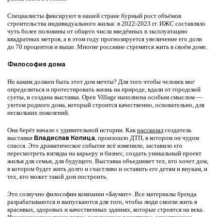
Специалисты фиксируют в нашей стране бурный рост объёмов
строительства индивидуального жилья: в 2022-2023 гг. ИЖС составляло
чуть более половины от общего числа введённых в эксплуатацию
квадратных метров, а в этом году прогнозируется увеличение его доли
до 70 процентов и выше. Многие россияне стремятся жить в своём доме.
Философия дома
Но каким должен быть этот дом мечты? Для того чтобы человек мог
определиться и протестировать жизнь на природе, вдали от городской
суеты, и создана выставка. Open Village наполнена особым смыслом —
уютом родного дома, который строится качественно, основательно, для
нескольких поколений.
Она берёт начало с удивительной истории. Как
рассказал
создатель
выставки
Владислав Копица
, произошло ДТП, в котором он чудом
спасся. Это драматическое событие всё изменило, заставило его
пересмотреть взгляды на карьеру и бизнес, создать уникальный проект
жилья для семьи, для будущего. Выставка объединяет тех, кто хочет дом,
в котором будет жить долго и счастливо и оставить его детям и внукам, и
тех, кто может такой дом построить.
Это созвучно философии компании «Баумит». Все материалы бренда
разрабатываются и выпускаются для того, чтобы люди смогли жить в
красивых, здоровых и качественных зданиях, которые строятся на века.