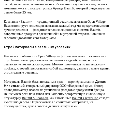
Инновационные технологии, выверенные рецептуры, качественное
сырьё, материалы, основанные на собственных научных исследованиях
компании — в этом секрет успеха бренда Baumit, который существует на
рынке более 35 лет.
Компания «Баумит» — традиционный участник выставки Open Village.
Нам импонирует концепция выставки, каждый год мы представляем свои
лучшие решения — фасадные теплоизоляционные системы Baumit,
современные продукты для внешней и внутренней отделки, новинки и
зарекомендовавшие себя материалы.
Стройматериалы в реальных условиях
Ключевая особенность Open Village — формат выставки. Технологии и
стройматериалы представлены не только в виде образцов, но и в
реальных условиях жилого дома. Можно прогуляться по коттеджному
посёлку, который представляет собой экспозиция, увидеть разные здания,
строительные решения.
Материалы Baumit
были показаны
в деле — партнёр компании
Денис
Никольский
, генеральный директор ООО «Надёжный дом», блогер,
проводил мастер-классы по утеплению фасадов с продуктами бренда.
Денис мастерски показывал, как наносить декоративную силиконовую
штукатурку
Baumit SiliconTop
, как с помощью
Baumit CreativTop
создать
имитацию дерева. Он рассказывал о свойствах материалов, их
преимуществах, давал советы, делился лайфхаками.